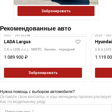
Забронировать
Рекомендованные авто
2021
·
147 013 км
2019
·
183 
LADA Largus
Hyundai
1.6 л (106 л.с.), МКПП, бензин, передний
1.6 л (12
1 089 900 ₽
1 119 0
Забронировать
Нужна помощь с выбором автомобиля?
Оставьте свои контакты, и наш менеджер проконсультирует
вас по модельному ряду
Представьтесь
*