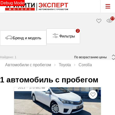
Debug Mode
77
2
Фильтры
Бренд и модель
Найдено: 1
 По возрастанию цены 
Автомобили с пробегом
Toyota
Corolla
1 автомобиль с пробегом
2013
·
173 981 км
Toyota Corolla
1.6 л (122 л.с.), МКПП, бензин, передний
1 079 900 ₽