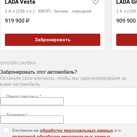
LADA Vesta
LADA G
1.6 л (106 л.с.), МКПП, бензин, передний
1.6 л (10
919 900 ₽
909 900
Забронировать
ОНЛАЙН-ЗАЯВКА
Забронировать этот автомобиль?
Оставьте свои контакты, чтобы мы зарезервировали за
вами автомобиль
Представьтесь
*
Телефон
*
Согласен на
обработку персональных данных
и c
политикой обработки персональных данных