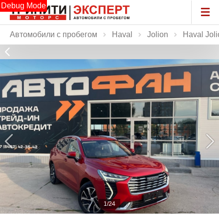
Debug Mode
Автомобили с пробегом
Haval
Jolion
Haval Jol
1/24