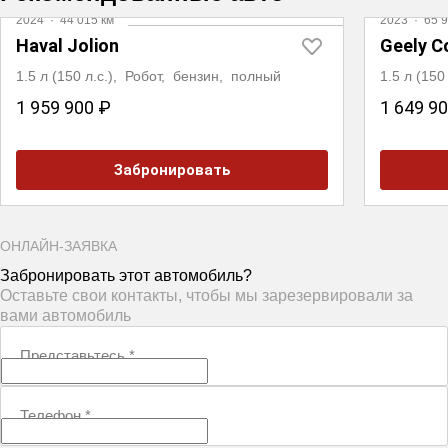
2024
·
44 015 км
2023
·
65 9
Haval Jolion
Geely C
1.5 л (150 л.с.), Робот, бензин, полный
1.5 л (15
1 959 900 ₽
1 649 9
Забронировать
ОНЛАЙН-ЗАЯВКА
Забронировать этот автомобиль?
Оставьте свои контакты, чтобы мы зарезервировали за
вами автомобиль
Представьтесь
*
Телефон
*