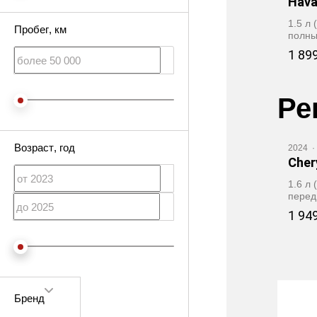
Hava
1.5 л 
Пробег
, км
полн
1 89
Ре
Возраст
, год
2024
·
Cher
1.6 л 
перед
1 94
Бренд