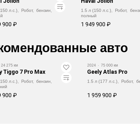
l Jolion
Haval Jolion
(150 л.с.), Робот, бензин,
1.5 л (150 л.с.), Робот, бен
ый
полный
9 900 ₽
1 949 900 ₽
Забронировать
Забронировать
комендованные авто
24 275 км
2024
·
75 000 км
y Tiggo 7 Pro Max
Geely Atlas Pro
(150 л.с.), Робот, бензин,
1.5 л (177 л.с.), Робот,
ний
9 900 ₽
1 959 900 ₽
Забронировать
Заброниров