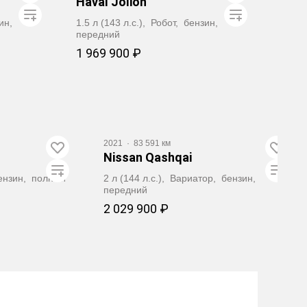
Haval Jolion
зин,
1.5 л (143 л.с.), Робот, бензин,
передний
1 969 900 ₽
Забронировать
2021
·
83 591 км
Nissan Qashqai
 бензин, полный
2 л (144 л.с.), Вариатор, бензин,
передний
2 029 900 ₽
ать
Забронировать