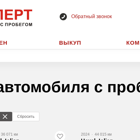
Обратный звонок
ЕН
ВЫКУП
КОМ
автомобиля с про
Сбросить
36 071 км
2024
·
44 015 км