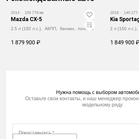
2014
·
109 779 км
2018
·
140 277 
Mazda CX-5
Kia Sporta
2.5 л (192 л.с.), АКПП, бензин, полный
2 л (150 л.с.
1 879 900 ₽
1 849 900 
Забронировать
З
Нужна помощь с выбором автомоб
Оставьте свои контакты, и наш менеджер прокон
модельному ряду
Представьтесь
*