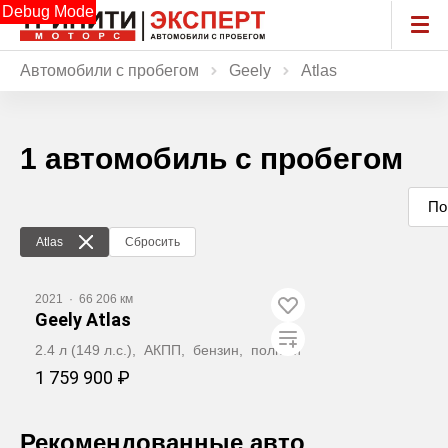
Debug Mode
Автомобили с пробегом
Geely
Atlas
1 автомобиль с пробегом
По
Atlas
Сбросить
2021
·
66 206 км
Geely Atlas
2.4 л (149 л.с.), АКПП, бензин, полный
1 759 900 ₽
Забронировать
Рекомендованные авто