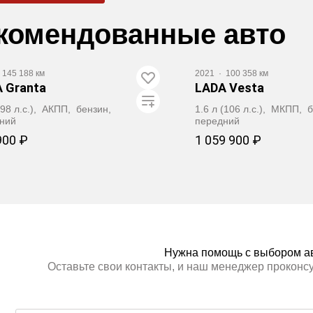
комендованные авто
145 188 км
2021
·
100 358 км
 Granta
LADA Vesta
(98 л.с.), АКПП, бензин,
1.6 л (106 л.с.), МКПП, 
ний
передний
900 ₽
1 059 900 ₽
Забронировать
Заброниров
Нужна помощь с выбором а
Оставьте свои контакты, и наш менеджер проконс