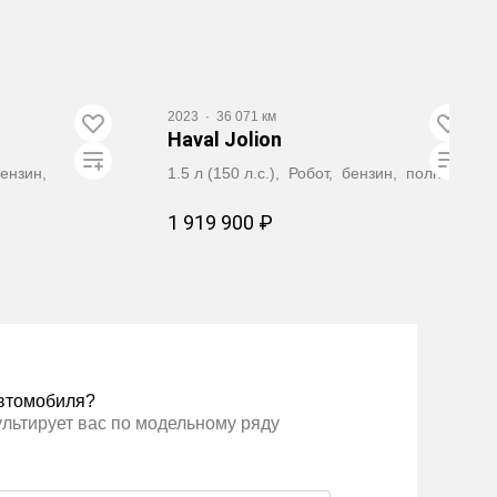
2023
·
36 071 км
Haval Jolion
бензин,
1.5 л (150 л.с.), Робот, бензин, полный
1 919 900 ₽
ать
Забронировать
втомобиля?
ультирует вас по модельному ряду